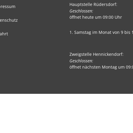
Hauptstelle Rüdersdorf:
pressum
Klicken, um weitere Öffnungs- 
Geschlossen:
öffnet heute um 09:00 Uhr
enschutz
1. Samstag im Monat von 9 bis 
ahrt
Zweigstelle Hennickendorf:
Klicken, um weitere Öffnungs- 
Geschlossen:
öffnet nächsten Montag um 09: