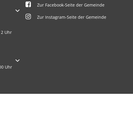
Zur Facebook-Seite der Gemeinde
oder Schließzeiten auszublenden
Zur Instagram-Seite der Gemeinde
12 Uhr
oder Schließzeiten auszublenden
00 Uhr