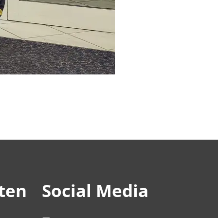
ten
Social Media