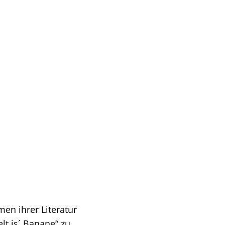
eindearchiv
en ihrer Literatur
t is´ Banane“ zu