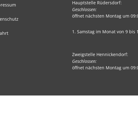
Hauptstelle Rüdersdorf:
pressum
Klicken, um weitere Öffnungs- 
Geschlossen:
öffnet nächsten Montag um 09:
enschutz
1. Samstag im Monat von 9 bis 
ahrt
Zweigstelle Hennickendorf:
Klicken, um weitere Öffnungs- 
Geschlossen:
öffnet nächsten Montag um 09: