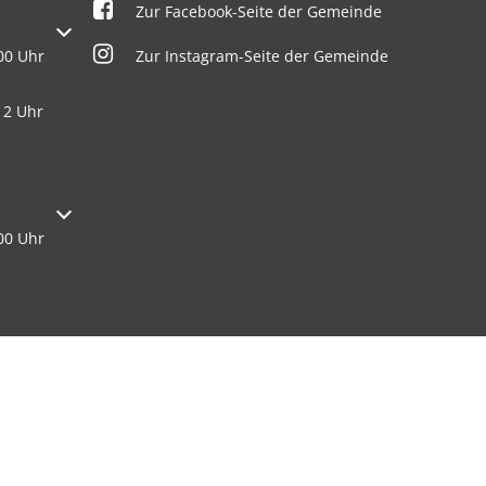
Zur Facebook-Seite der Gemeinde
oder Schließzeiten auszublenden
Zur Instagram-Seite der Gemeinde
00 Uhr
12 Uhr
oder Schließzeiten auszublenden
00 Uhr