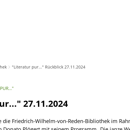
Bibliothek
Gem
thek
"Literatur pur..." Rückblick 27.11.2024
PUR..."
ur..." 27.11.2024
 die Friedrich-Wilhelm-von-Reden-Bibliothek im Rahm
n Donato Plögert mit seinem Programm „Die janze Wel