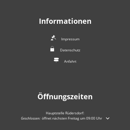
Informationen
Impressum
Datenschutz
Anfahrt
Öffnungszeiten
Hauptstelle Rüdersdorf:
Klicken, um weitere Öffnungs- oder Schließzeiten auszublenden
Geschlossen:
öffnet nächsten Freitag um 09:00 Uhr