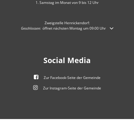
1. Samstag im Monat von 9 bis 12 Uhr
Zweigstelle Hennickendorf:
Klicken, um weitere Öffnungs- oder Schließzeiten auszublenden
Geschlossen:
öffnet nächsten Montag um 09:00 Uhr
Social Media
Zur Facebook-Seite der Gemeinde
Zur Instagram-Seite der Gemeinde