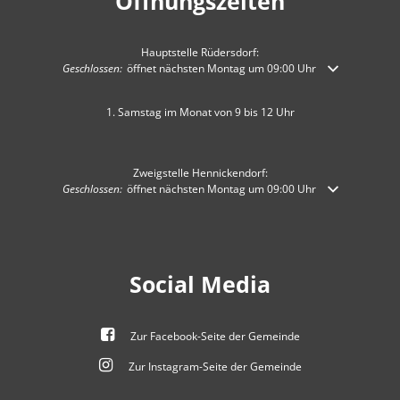
Öffnungszeiten
Hauptstelle Rüdersdorf:
Klicken, um weitere Öffnungs- oder Schließzeiten auszublenden
Geschlossen:
öffnet nächsten Montag um 09:00 Uhr
1. Samstag im Monat von 9 bis 12 Uhr
Zweigstelle Hennickendorf:
Klicken, um weitere Öffnungs- oder Schließzeiten auszublenden
Geschlossen:
öffnet nächsten Montag um 09:00 Uhr
Social Media
Zur Facebook-Seite der Gemeinde
Zur Instagram-Seite der Gemeinde