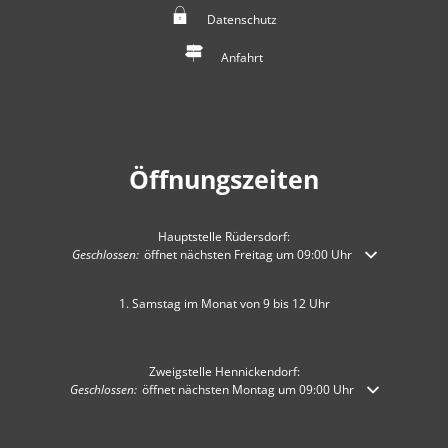
Datenschutz
Anfahrt
Öffnungszeiten
Hauptstelle Rüdersdorf:
Klicken, um weitere Öffnungs- oder Schließzeiten auszublenden
Geschlossen:
öffnet nächsten Freitag um 09:00 Uhr
1. Samstag im Monat von 9 bis 12 Uhr
Zweigstelle Hennickendorf:
Klicken, um weitere Öffnungs- oder Schließzeiten auszublenden
Geschlossen:
öffnet nächsten Montag um 09:00 Uhr